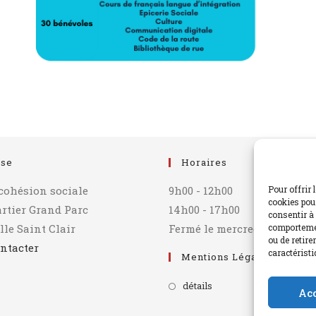
sse
Horaires
 cohésion sociale
9h00 - 12h00
Pour offrir 
cookies pour
artier Grand Parc
14h00 - 17h00
consentir à 
lle Saint Clair
Fermé le mercredi après-mi
comportemen
ou de retire
ntacter
caractéristi
Mentions Légales
détails
Ac