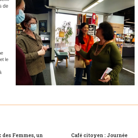
s de
ne
et le
à
x des Femmes, un
Café citoyen : Journée