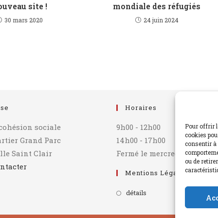
ouveau site !
mondiale des réfugiés
30 mars 2020
24 juin 2024
sse
Horaires
 cohésion sociale
9h00 - 12h00
Pour offrir 
cookies pour
artier Grand Parc
14h00 - 17h00
consentir à 
lle Saint Clair
Fermé le mercredi après-mi
comportemen
ou de retire
ntacter
caractéristi
Mentions Légales
détails
Ac