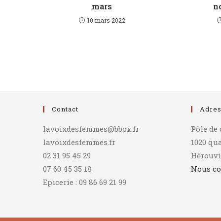
mars
n
10 mars 2022
Contact
Adre
lavoixdesfemmes@bbox.fr
Pôle de
lavoixdesfemmes.fr
1020 qu
02 31 95 45 29
Hérouvi
07 60 45 35 18
Nous co
Epicerie : 09 86 69 21 99