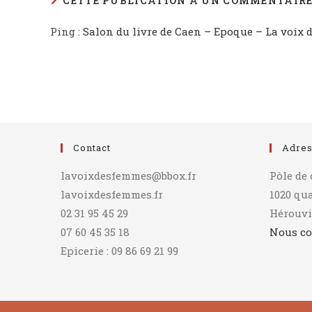
CETTE PUBLICATION A UN COMMENTAIR
Ping :
Salon du livre de Caen – Epoque – La voix
Contact
Adre
lavoixdesfemmes@bbox.fr
Pôle de
lavoixdesfemmes.fr
1020 qu
02 31 95 45 29
Hérouvi
07 60 45 35 18
Nous co
Epicerie : 09 86 69 21 99