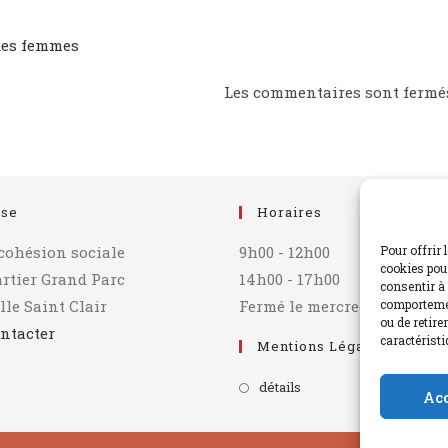
E
 des femmes
Les commentaires sont fermé
sse
Horaires
 cohésion sociale
9h00 - 12h00
Pour offrir 
cookies pour
artier Grand Parc
14h00 - 17h00
consentir à 
lle Saint Clair
Fermé le mercredi après-mi
comportemen
ou de retire
ntacter
caractéristi
Mentions Légales
détails
Ac