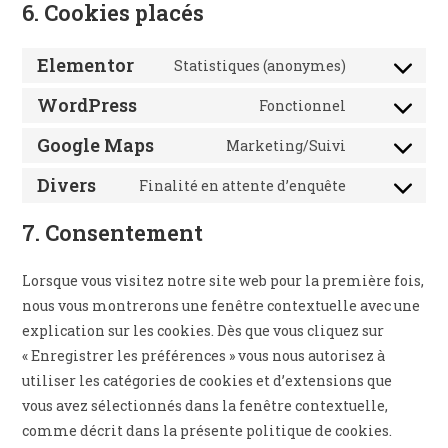
6. Cookies placés
Elementor
Statistiques (anonymes)
Consent
to
WordPress
Fonctionnel
Consent
service
to
Google Maps
Marketing/Suivi
elementor
Consent
service
to
Divers
Finalité en attente d’enquête
wordpress
Consent
service
to
7. Consentement
google-
service
maps
divers
Lorsque vous visitez notre site web pour la première fois,
nous vous montrerons une fenêtre contextuelle avec une
explication sur les cookies. Dès que vous cliquez sur
« Enregistrer les préférences » vous nous autorisez à
utiliser les catégories de cookies et d’extensions que
vous avez sélectionnés dans la fenêtre contextuelle,
comme décrit dans la présente politique de cookies.