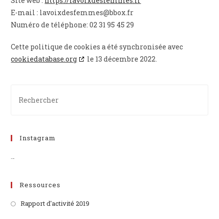
Site web :
https://lavoixdesfemmes.fr
E-mail :
lavoixdesfemmes@bbox.fr
Numéro de téléphone: 02 31 95 45 29
Cette politique de cookies a été synchronisée avec
cookiedatabase.org
le 13 décembre 2022.
Instagram
…
Ressources
Rapport d'activité 2019
S’ouvre
dans