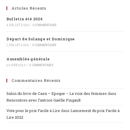
un
Articles Récents
nouvel
Bulletin été 2026
onglet
4 JUILLET 2026
/
0 COMMENTAIRE
Départ de Solange et Dominique
1 JUILLET 2026
/
0 COMMENTAIRE
Assemblée générale
26 JUIN 2026
/
0 COMMENTAIRE
Commentaires Récents
Salon du livre de Caen – Epoque – La voix des femmes
dans
Rencontres avec l’autrice Gaëlle Pingault
Vote pour le prix Facile à Lire
dans
Lancement du prix Facile à
Lire 2022