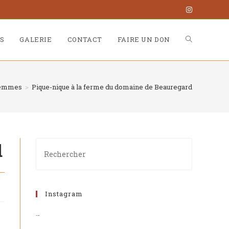
S
GALERIE
CONTACT
FAIRE UN DON
 Femmes
>
Pique-nique à la ferme du domaine de Beauregard
d
Instagram
…