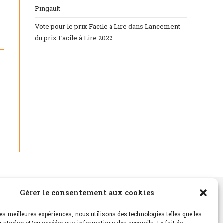
Pingault
Vote pour le prix Facile à Lire
dans
Lancement
du prix Facile à Lire 2022
Gérer le consentement aux cookies
Instagram
les meilleures expériences, nous utilisons des technologies telles que les
…
 stocker et/ou accéder aux informations des appareils. Le fait de